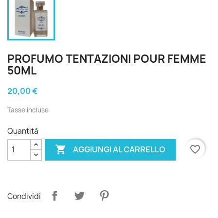
PROFUMO TENTAZIONI POUR FEMME
50ML
20,00 €
Tasse incluse
Quantità

favorite_border
AGGIUNGI AL CARRELLO
Condividi