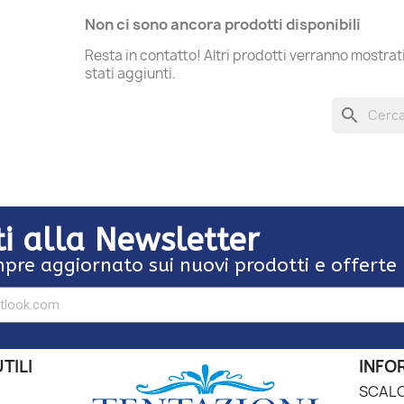
Non ci sono ancora prodotti disponibili
Resta in contatto! Altri prodotti verranno mostra
stati aggiunti.
search
iti alla Newsletter
pre aggiornato sui nuovi prodotti e offerte
TILI
INFO
SCALO