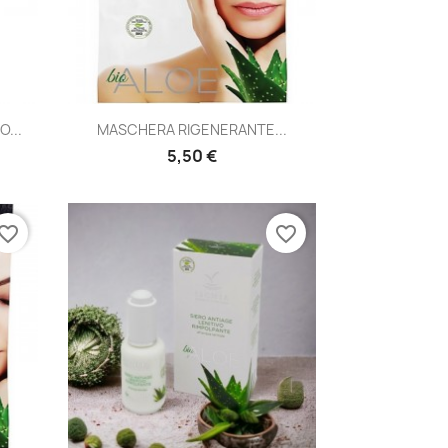
Anteprima

...
MASCHERA RIGENERANTE...
5,50 €
vorite_border
favorite_border