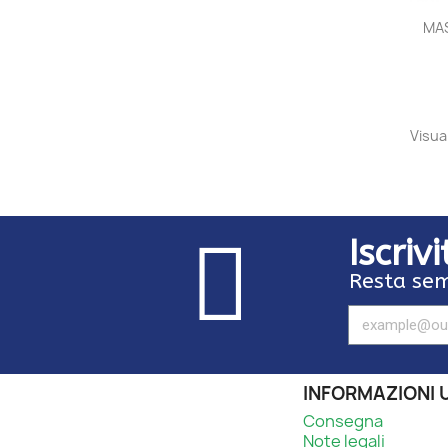
MAS
Visual
Iscriv
Resta sem
INFORMAZIONI U
Consegna
Note legali