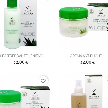
Anteprima
Anteprima


L RAFFREDDANTE LENITIVO...
CREMA ANTIRUGHE...
32,00 €
32,00 €
favorite_border
fa