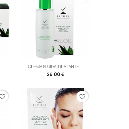
Anteprima

CREMA FLUIDA IDRATANTE...
26,00 €
vorite_border
favorite_border