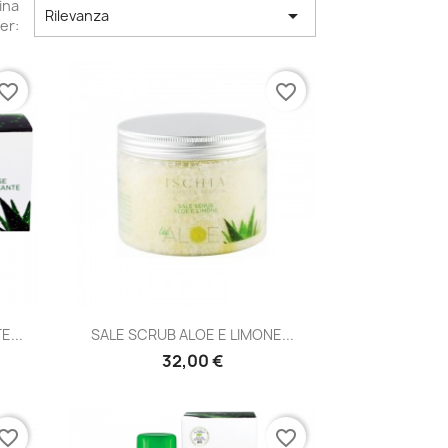
ina

Rilevanza
er:
vorite_border
favorite_border
Anteprima

...
SALE SCRUB ALOE E LIMONE...
32,00 €
vorite_border
favorite_border