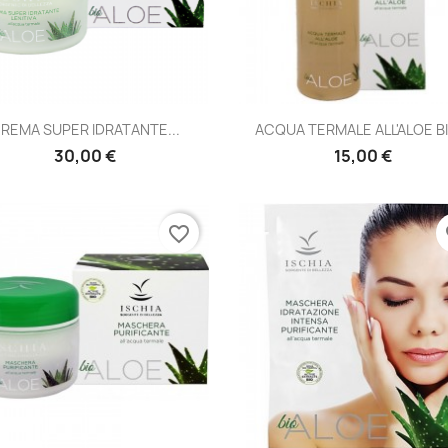
Anteprima
Anteprima


REMA SUPER IDRATANTE...
ACQUA TERMALE ALL'ALOE BIO
30,00 €
15,00 €
favorite_border
fa