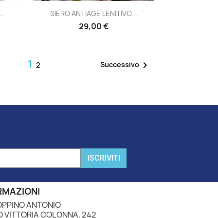
Anteprima

.
SIERO ANTIAGE LENITIVO...
29,00 €
1

Successivo
2
ISCRIVITI
RMAZIONI
PPINO ANTONIO
 VITTORIA COLONNA, 242