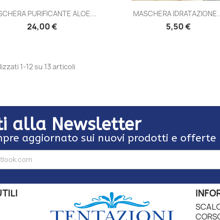
Anteprima
Anteprima


CHERA PURIFICANTE ALOE...
MASCHERA IDRATAZIONE..
24,00 €
5,50 €
izzati 1-12 su 13 articoli
iti alla Newsletter
pre aggiornato sui nuovi prodotti e offerte
TILI
INFO
SCALO
CORSO