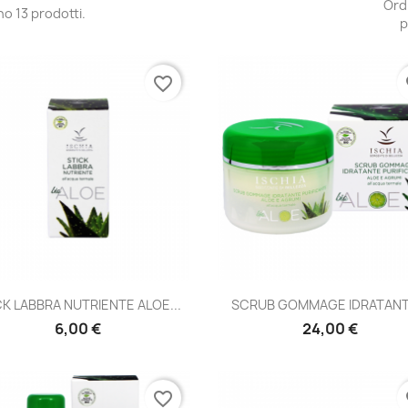
Ord
no 13 prodotti.
p
favorite_border
fa
Anteprima
Anteprima


CK LABBRA NUTRIENTE ALOE...
SCRUB GOMMAGE IDRATANTE
6,00 €
24,00 €
favorite_border
fa