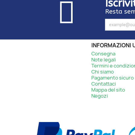
Iscriv
Resta sem
INFORMAZIONI U
Consegna
Note legali
Termini e condizio
Chi siamo
Pagamento sicuro
Contattaci
Mappa del sito
Negozi