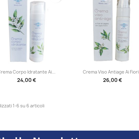
Anteprima
Anteprima


rema Corpo Idratante Ai...
Crema Viso Antiage Ai Fiori.
24,00 €
26,00 €
izzati 1-6 su 6 articoli