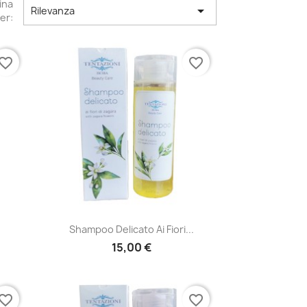
ina

Rilevanza
er:
vorite_border
favorite_border
Anteprima

.
Shampoo Delicato Ai Fiori...
15,00 €
vorite_border
favorite_border