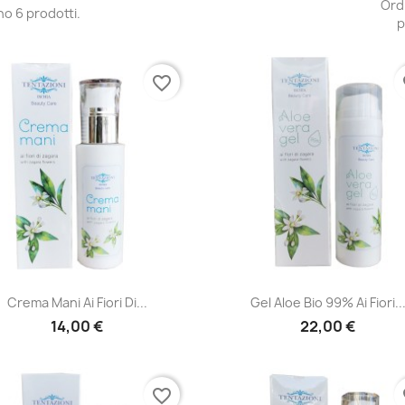
Ord
no 6 prodotti.
p
favorite_border
fa
Anteprima
Anteprima


Crema Mani Ai Fiori Di...
Gel Aloe Bio 99% Ai Fiori..
14,00 €
22,00 €
favorite_border
fa