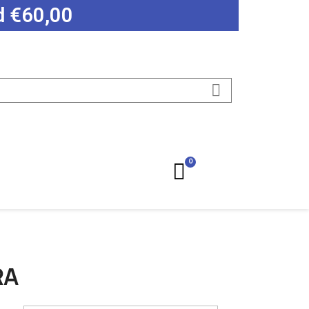
ad €60,00
RA