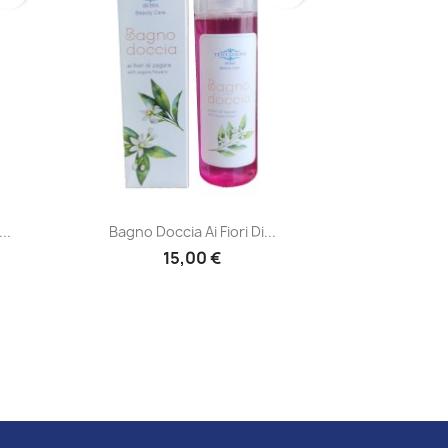
Anteprima

..
Bagno Doccia Ai Fiori Di...
15,00 €