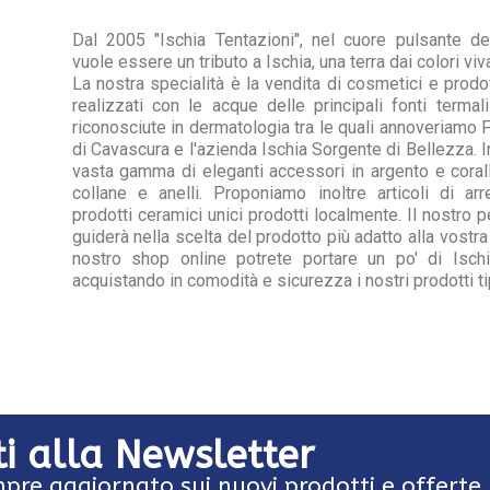
Dal 2005 "Ischia Tentazioni", nel cuore pulsante de
vuole essere un tributo a Ischia, una terra dai colori viv
La nostra specialità è la vendita di cosmetici e prodot
realizzati con le acque delle principali fonti termali
riconosciute in dermatologia tra le quali annoveriamo F
di Cavascura e l'azienda Ischia Sorgente di Bellezza. 
vasta gamma di eleganti accessori in argento e corallo:
collane e anelli. Proponiamo inoltre articoli di arr
prodotti ceramici unici prodotti localmente. Il nostro p
guiderà nella scelta del prodotto più adatto alla vostra
nostro shop online potrete portare un po' di Ischi
acquistando in comodità e sicurezza i nostri prodotti ti
iti alla Newsletter
pre aggiornato sui nuovi prodotti e offerte