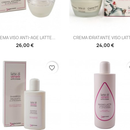
Anteprima
Anteprima


EMA VISO ANTI-AGE LATTE...
CREMA IDRATANTE VISO LATT
26,00 €
24,00 €
favorite_border
fa