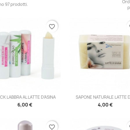
Ord
no 97 prodotti.
p
favorite_border
fa
Anteprima
Anteprima


ICK LABBRA AL LATTE D’ASINA
SAPONE NATURALE LATTE DI
6,00 €
4,00 €
favorite_border
fa