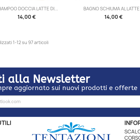
Anteprima
Anteprima


AMPOO DOCCIA LATTE DI...
BAGNO SCHIUMA AL LATTE.
14,00 €
14,00 €
izzati 1-12 su 97 articoli
iti alla Newsletter
pre aggiornato sui nuovi prodotti e offerte
TILI
INFO
SCALO
CORSO