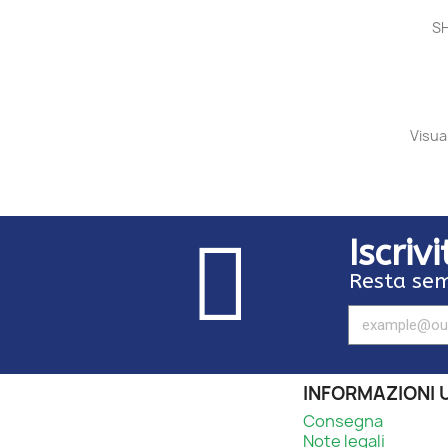
SH
Visual
Iscriv
Resta sem
INFORMAZIONI U
Consegna
Note legali