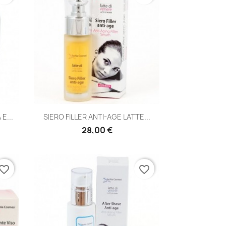
Anteprima

E...
SIERO FILLER ANTI-AGE LATTE...
28,00 €
vorite_border
favorite_border