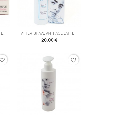
Anteprima

E...
AFTER-SHAVE ANTI-AGE LATTE...
20,00 €
vorite_border
favorite_border