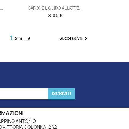
Anteprima

..
SAPONE LIQUIDO AL LATTE...
8,00 €
1

Successivo
2
3
…
9
ISCRIVITI
RMAZIONI
PPINO ANTONIO
 VITTORIA COLONNA, 242