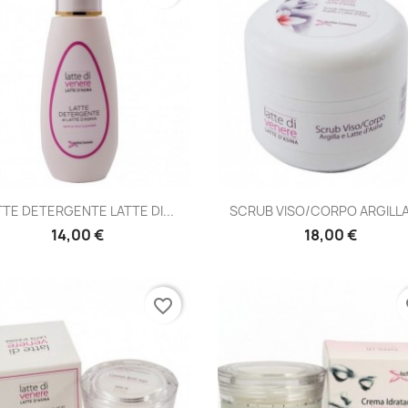
Anteprima
Anteprima


TTE DETERGENTE LATTE DI...
SCRUB VISO/CORPO ARGILLA 
14,00 €
18,00 €
favorite_border
fa