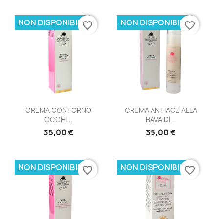
NON DISPONIBILE
NON DISPONIBILE
favorite_border
favorite_border
CREMA CONTORNO
CREMA ANTIAGE ALLA
OCCHI...
BAVA DI...
35,00 €
35,00 €
NON DISPONIBILE
NON DISPONIBILE
favorite_border
favorite_border