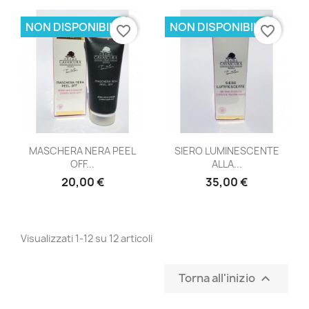
NON DISPONIBILE
NON DISPONIBILE
favorite_border
favorite_border
MASCHERA NERA PEEL
SIERO LUMINESCENTE
OFF...
ALLA...
20,00 €
35,00 €
Visualizzati 1-12 su 12 articoli
Torna all'inizio
