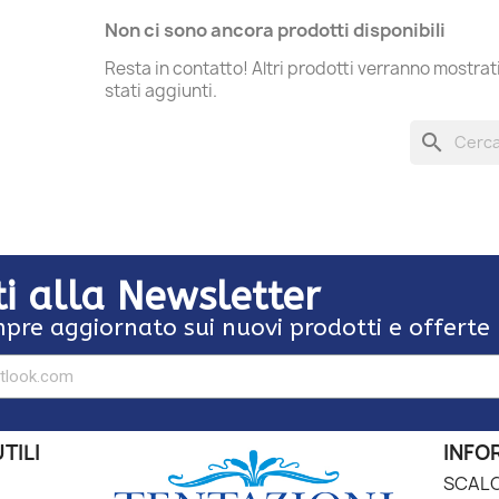
Non ci sono ancora prodotti disponibili
Resta in contatto! Altri prodotti verranno mostra
stati aggiunti.
search
iti alla Newsletter
pre aggiornato sui nuovi prodotti e offerte
TILI
INFO
SCALO