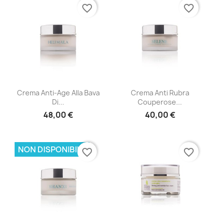
favorite_border
favorite_border
Crema Anti-Age Alla Bava
Crema Anti Rubra
Di...
Couperose...
48,00 €
40,00 €
NON DISPONIBILE
favorite_border
favorite_border