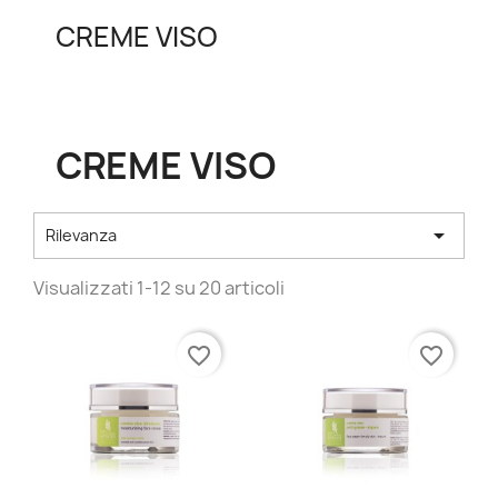
CREME VISO
CREME VISO

Rilevanza
Visualizzati 1-12 su 20 articoli
favorite_border
favorite_border