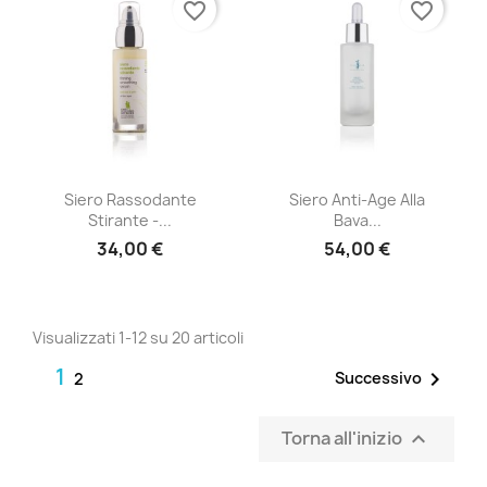
favorite_border
favorite_border
Siero Rassodante
Siero Anti-Age Alla
Stirante -...
Bava...
34,00 €
54,00 €
Visualizzati 1-12 su 20 articoli
1

Successivo
2
Torna all'inizio
