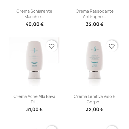
Crema Schiarente
Crema Rassodante
Macchie...
Antirughe...
40,00 €
32,00 €
favorite_border
favorite_border
Crema Acne Alla Bava
Crema Lenitiva Viso E
Di...
Corpo...
31,00 €
32,00 €