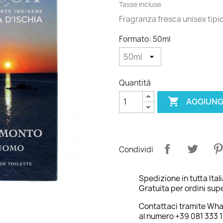
Tasse incluse
Fragranza fresca unisex tipica 
Formato: 50ml
Quantità

AGGIUNG
Condividi
Spedizione in tutta Ital
Gratuita per ordini supe
Contattaci tramite Wh
al numero +39 081 333 1