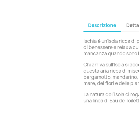
Descrizione
Detta
Ischia è un’Isola ricca di
di benessere e relax a cui
mancanza quando sono lo
Chi arriva sull’Isola si 
questa aria ricca di misc
bergamotto, mandarino, fi
mare, dei fiori e delle pi
La natura dell'isola ci r
una linea di Eau de Toilet