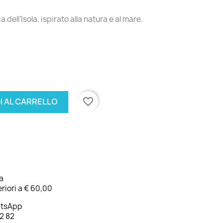
dell’Isola, ispirato alla natura e al mare.
favorite_border
I AL CARRELLO
ia
riori a € 60,00
atsApp
2 82